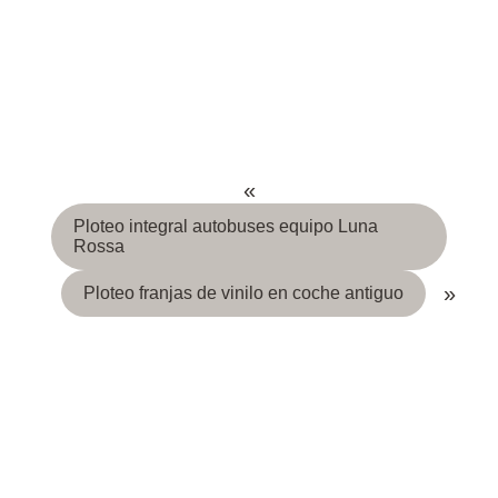
«
Ploteo integral autobuses equipo Luna
Rossa
»
Ploteo franjas de vinilo en coche antiguo