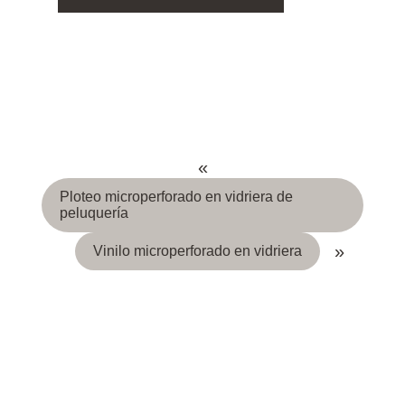
«
Ploteo microperforado en vidriera de
peluquería
»
Vinilo microperforado en vidriera